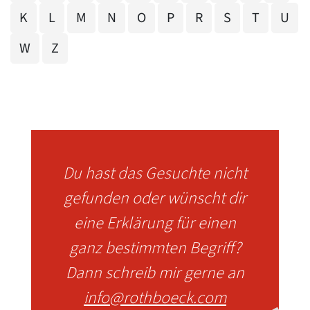
K
L
M
N
O
P
R
S
T
U
W
Z
Du hast das Gesuchte nicht
gefunden oder wünscht dir
eine Erklärung für einen
ganz bestimmten Begriff?
Dann schreib mir gerne an
info@rothboeck.com