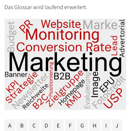
Das Glossar wird laufend erweitert.
A
B
C
D
E
F
G
H
I
J